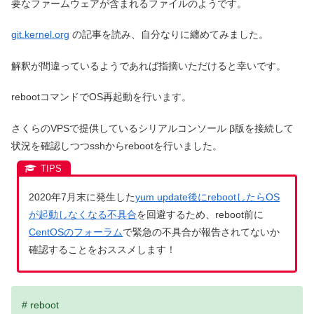
要なファームウェアが含まれるファイルのようです。
git.kernel.org
の記事を読み、自分なりに纏めてみました。
解釈が間違っているようであれば指摘いただけると幸いです。
rebootコマンドでOS再起動を行います。
さくらのVPSで提供しているシリアルコンソール β版を接続して
状況を確認しつつsshからrebootを行いました。
2020年7月末に発生した
yum update後にrebootしたらOS
が起動しなくなる不具合
を回避するため、reboot前に
CentOSのフォーラム
で緊急の不具合が報告されてないか
確認することをおススメします！
# reboot