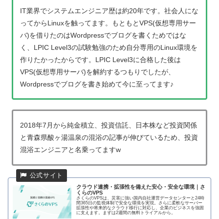
IT業界でシステムエンジニア歴は約20年です。社会人にな
ってからLinuxを触ってます。もともとVPS(仮想専用サー
バ)を借りたのはWordpressでブログを書くためではな
く、LPIC Level3の試験勉強のため自分専用のLinux環境を
作りたかったからです。LPIC Level3に合格した後は
VPS(仮想専用サーバ)を解約するつもりでしたが、
Wordpressでブログを書き始めて今に至ってます♪
2018年7月から純金積立、投資信託、日本株など投資関係
と青森県酸ヶ湯温泉の混浴の記事が伸びているため、投資
混浴エンジニアと名乗ってますw
クラウド連携・拡張性を備えた安心・安全な環境｜さ
くらのVPS
さくらのVPSは、災害に強い国内自社運営データセンターと24時
間365日の監視体制で安全な環境を実現。さらに柔軟なサーバー
拡張性や将来的なクラウド移行に対応し、企業のビジネスを強固
に支えます。まずは2週間の無料トライアルから。