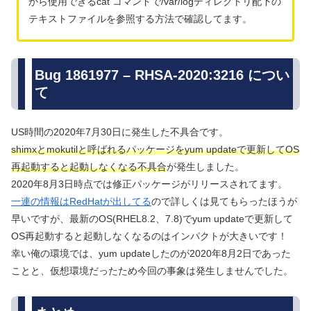
から使用できるcat コマンドで/var/logディレクトリ配下の
テキストファイルを参照する方法で確認してます。
Bug 1861977 – RHSA-2020:3216 につい
て
US時間の2020年7月30日に発生した不具合です。
shimxとmokutilと呼ばれるパッケージをyum updateで更新してOS
再起動すると起動しなくなる不具合
が発生しました。
2020年8月3日時点では修正パッケージがリリースされてます。
一連の情報はRedHatが出してる
ので詳しくは見てもらったほうが
早いですが、最新のOS(RHEL8.2、7.8)でyum updateで更新して
OS再起動すると起動しなくなるのはインパクトが大きいです！
幸い俺の環境では、yum updateしたのが2020年8月2日であった
ことと、仮想環境だったため今回の事象は発生しませんでした。