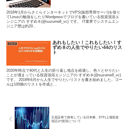
2018年1月からさくらインターネットでVPS(仮想専用サーバ)を借り
てLinuxの勉強をしたりWordpressでブログを書いている投資混浴エ
ンジニアの すずめ８(@suzume8_vc) です。 IT業界でシステムエン
ジニア歴は約20...
あれもしたい！これもしたい！す
ブログ
ずめ８の人生でやりたい44のリス
ト
2020年時点で40代と人生の折り返し地点を経過し、色々とやりたい
ことが溜まっている投資混浴エンジニアの すずめ８(@suzume8_vc)
です。 2018年6月から人生でやりたいリストを書き始めました。ゴー
ルは100個のリストを作成と...
立花証券で保有している日本株、ETF(上場投資
信託)の状況について