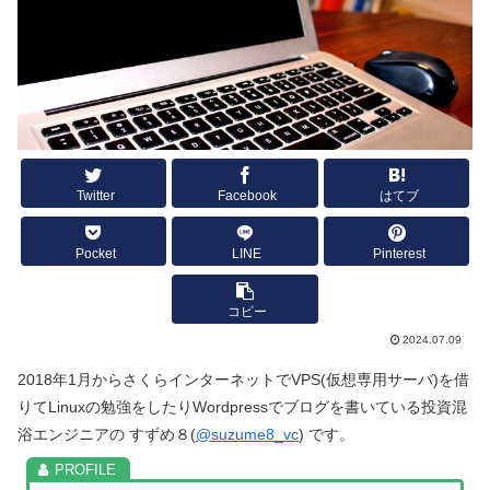
Twitter
Facebook
はてブ
Pocket
LINE
Pinterest
コピー
2024.07.09
2018年1月からさくらインターネットでVPS(仮想専用サーバ)を借
りてLinuxの勉強をしたりWordpressでブログを書いている投資混
浴エンジニアの すずめ８(
@suzume8_vc
) です。