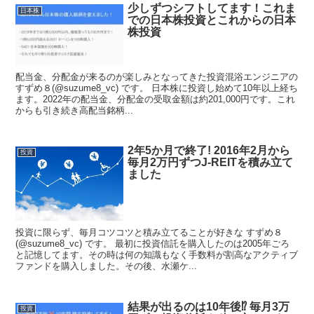
少しずつシフトしてます！これま
日本株
での日本株投資とこれからの日本
株投資
配当金、分配金が来るのが楽しみとなってきた投資混浴エンジニアの
すずめ８(@suzume8_vc) です。 日本株に投資し始めて10年以上経ち
ます。2022年の配当金、分配金の受取金額は約201,000円です。これ
からも引き続き高配当銘柄...
2年5か月で終了! 2016年2月から
投資
毎月2万円ずつJ-REITを積み立て
ました
投資に限らず、毎月コツコツと積み立てることが好きな すずめ８
(@suzume8_vc) です。 最初に投資信託を購入したのは2005年ごろ
と記憶してます。その時は何の知識もなく手数料が割高なアクティブ
ファンドを購入しました。その後、水瀬ケ...
結果が出るのは10年後⁉ 毎月3万
投資