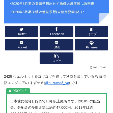
Twitter
Facebook
はてブ
Pocket
LINE
Pinterest
コピー
2021.05.06
2428 ウェルネットをコツコツ売買して利益を出している 投資混
浴エンジニアの すずめ８(
@suzume8_vc
) です。
日本株に投資し始めて10年以上経ちます。2018年の配当
金、分配金の受取金額は約約47,000円、2019年は約