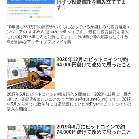
円ずつ投資信託を積み立ててま
す！
10年後に360万円の原資がいくらになっているか楽しみな投資混浴エ
ンジニアの すずめ８(@suzume8_vc) です。 最初に投資信託を購入
したのは2005年ごろと記憶してます。その時は何の知識もなく手数
料が割高なアクティブファンドを購...
2020年12月にビットコインで約
投資
64,000円儲けて改めて思ったこと
2017年5月にビットコインの積立購入を開始し、2020年12月に一旦売
却した 投資混浴エンジニアの すずめ８(@suzume8_vc) です。 2017
年5月からすでに数年前に口座開設していたbitFlyerでビットコインの
購入を開始し...
2019年6月にビットコインで約
投資
74,000円儲けて改めて思ったこと