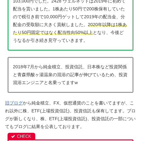
103,000円でした。2428 ウェルネットは2019年に初めて
配当を貰いました。1株あたり50円で200株保有していた
ので税引き前で10,000円ゲットして2019年の配当金、分
配金の受取額に大きく貢献しました。
2020年以降は1株あ
たり50円固定ではなく配当性向50%以上
となり、今後ど
うなるか引き続き見守っていきます。
2018年7月から純金積立、投資信託、日本株など投資関係
と青森県酸ヶ湯温泉の混浴の記事が伸びているため、投資
混浴エンジニアと名乗ってますw
旧ブログ
から純金積立、FX、仮想通貨のことを書いてますが、こ
れ以外に株、ETF(上場投資信託)、投資信託も保有してます。ブロ
グが新しくなり、株、ETF(上場投資信託)、投資信託の一部につい
てもブログに結果を公表しております。