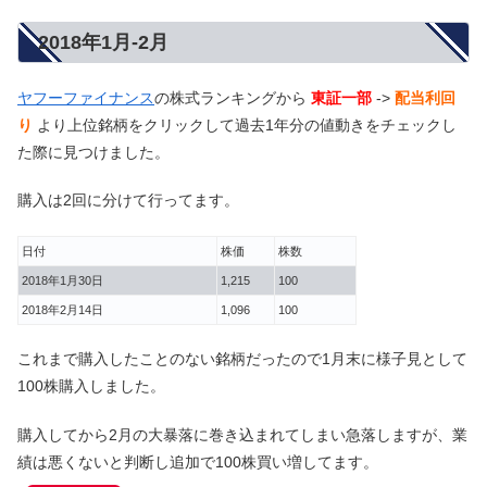
2018年1月-2月
ヤフーファイナンス
の株式ランキングから
東証一部
->
配当利回
り
より上位銘柄をクリックして過去1年分の値動きをチェックし
た際に見つけました。
購入は2回に分けて行ってます。
日付
株価
株数
2018年1月30日
1,215
100
2018年2月14日
1,096
100
これまで購入したことのない銘柄だったので1月末に様子見として
100株購入しました。
購入してから2月の大暴落に巻き込まれてしまい急落しますが、業
績は悪くないと判断し追加で100株買い増してます。