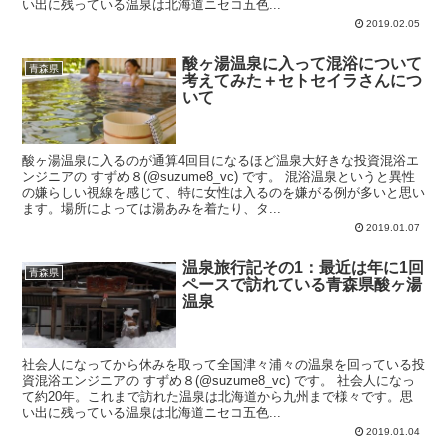
い出に残っている温泉は北海道ニセコ五色...
2019.02.05
酸ヶ湯温泉に入って混浴について
青森県
考えてみた＋セトセイラさんにつ
いて
酸ヶ湯温泉に入るのが通算4回目になるほど温泉大好きな投資混浴エ
ンジニアの すずめ８(@suzume8_vc) です。 混浴温泉というと異性
の嫌らしい視線を感じて、特に女性は入るのを嫌がる例が多いと思い
ます。場所によっては湯あみを着たり、タ...
2019.01.07
温泉旅行記その1：最近は年に1回
青森県
ペースで訪れている青森県酸ヶ湯
温泉
社会人になってから休みを取って全国津々浦々の温泉を回っている投
資混浴エンジニアの すずめ８(@suzume8_vc) です。 社会人になっ
て約20年。これまで訪れた温泉は北海道から九州まで様々です。思
い出に残っている温泉は北海道ニセコ五色...
2019.01.04