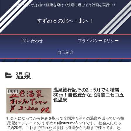
投資で稼いだお金で猛暑を避けて快適に過ごそう計画を実行中！
すずめ８の北へ！北へ！
問い合わせ
プライバシーポリシー
自己紹介
温泉
温泉旅行記その2：5月でも積雪
北海道
80㎝！自然豊かな北海道ニセコ五
色温泉
社会人になってから休みを取って全国津々浦々の温泉を回っている投
資混浴エンジニアの すずめ８(@suzume8_vc) です。 社会人になっ
て約20年。これまで訪れた温泉は北海道から九州まで様々です。思