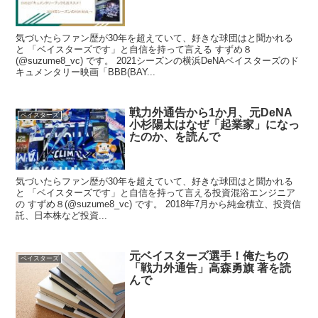
気づいたらファン歴が30年を超えていて、好きな球団はと聞かれる
と 「ベイスターズです」と自信を持って言える すずめ８
(@suzume8_vc) です。 2021シーズンの横浜DeNAベイスターズのド
キュメンタリー映画「BBB(BAY...
戦力外通告から1か月、元DeNA
ベイスターズ
小杉陽太はなぜ「起業家」になっ
たのか、を読んで
気づいたらファン歴が30年を超えていて、好きな球団はと聞かれる
と 「ベイスターズです」と自信を持って言える投資混浴エンジニア
の すずめ８(@suzume8_vc) です。 2018年7月から純金積立、投資信
託、日本株など投資...
元ベイスターズ選手！俺たちの
ベイスターズ
「戦力外通告」高森勇旗 著を読
んで