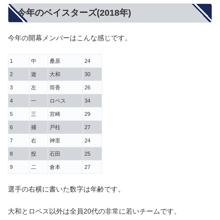
今年のベイスターズ(2018年)
今年の開幕メンバーはこんな感じです。
1
中
桑原
24
2
遊
大和
30
3
左
筒香
26
4
一
ロペス
34
5
三
宮崎
29
6
捕
戸柱
27
7
右
神里
24
8
投
石田
25
9
二
倉本
27
選手の右横に書いた数字は年齢です。
大和とロペス以外は全員20代の非常に若いチームです。