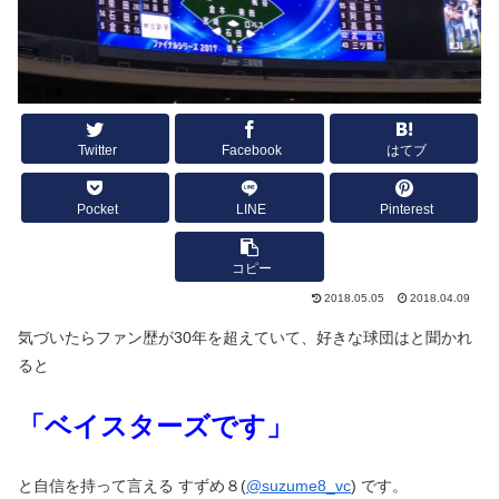
Twitter
Facebook
はてブ
Pocket
LINE
Pinterest
コピー
2018.05.05
2018.04.09
気づいたらファン歴が30年を超えていて、好きな球団はと聞かれ
ると
「ベイスターズです」
と自信を持って言える すずめ８(
@suzume8_vc
) です。