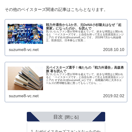
その他のベイスターズ関連の記事はこちらとなります。
戦力外通告から1か月、元DeNA小杉陽太はなぜ「起
業家」になったのか、を読んで
気づいたらファン歴が30年を超えていて、好きな球団はと聞かれ
ると 「ベイスターズです」と自信を持って言える投資混浴エンジ
ニアの すずめ８(@suzume8_vc) です。 2018年7月から純金積
立、投資信託、日本株など投資...
suzume8-vc.net
2018.10.10
元ベイスターズ選手！俺たちの「戦力外通告」高森勇
旗 著を読んで
気づいたらファン歴が30年を超えていて、好きな球団はと聞かれ
ると 「ベイスターズです」と自信を持って言える投資混浴エンジ
ニアの すずめ８(@suzume8_vc) です。 幼稚園の時に大洋ホエ
ールズの野球帽を親に買ってもらってから、...
suzume8-vc.net
2019.02.02
目次
なぜベイスターズファンとなったのか