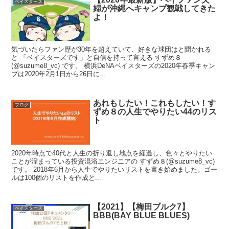
ベイスターズ
婦が沖縄へキャンプ観戦してきた
よ！
気づいたらファン歴が30年を超えていて、好きな球団はと聞かれる
と 「ベイスターズです」と自信を持って言える すずめ８
(@suzume8_vc) です。 横浜DeNAベイスターズの2020年春季キャン
プは2020年2月1日から26日に...
あれもしたい！これもしたい！す
ブログ
ずめ８の人生でやりたい44のリス
ト
2020年時点で40代と人生の折り返し地点を経過し、色々とやりたい
ことが溜まっている投資混浴エンジニアの すずめ８(@suzume8_vc)
です。 2018年6月から人生でやりたいリストを書き始めました。ゴー
ルは100個のリストを作成と...
【2021】【梅田ブルク7】
ベイスターズ
BBB(BAY BLUE BLUES)