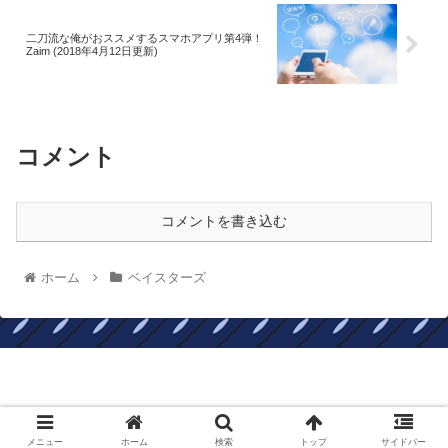
二刀流な俺がおススメするスマホアプリ第4弾！
Zaim (2018年4月12日更新)
コメント
コメントを書き込む
ホーム
ベイスターズ
すずめ８の北へ！北へ！
© 2018 すずめ８の北へ！北へ！.
メニュー
ホーム
検索
トップ
サイドバー