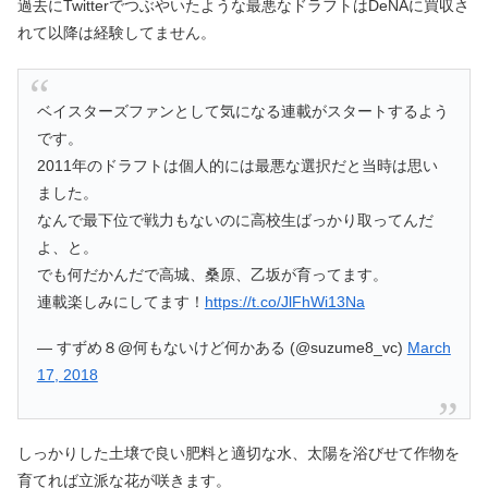
過去にTwitterでつぶやいたような最悪なドラフトはDeNAに買収さ
れて以降は経験してません。
ベイスターズファンとして気になる連載がスタートするよう
です。
2011年のドラフトは個人的には最悪な選択だと当時は思い
ました。
なんで最下位で戦力もないのに高校生ばっかり取ってんだ
よ、と。
でも何だかんだで高城、桑原、乙坂が育ってます。
連載楽しみにしてます！
https://t.co/JlFhWi13Na
— すずめ８@何もないけど何かある (@suzume8_vc)
March
17, 2018
しっかりした土壌で良い肥料と適切な水、太陽を浴びせて作物を
育てれば立派な花が咲きます。