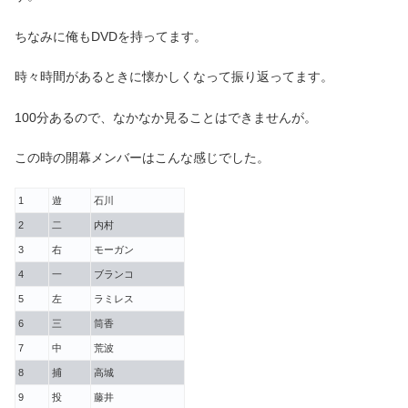
ちなみに俺もDVDを持ってます。
時々時間があるときに懐かしくなって振り返ってます。
100分あるので、なかなか見ることはできませんが。
この時の開幕メンバーはこんな感じでした。
1
遊
石川
2
二
内村
3
右
モーガン
4
一
ブランコ
5
左
ラミレス
6
三
筒香
7
中
荒波
8
捕
高城
9
投
藤井