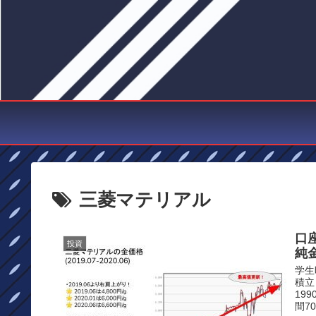
三菱マテリアル
口
投資
純
学生
積立
19
間70