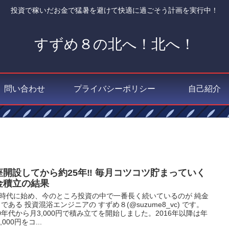
投資で稼いだお金で猛暑を避けて快適に過ごそう計画を実行中！
すずめ８の北へ！北へ！
問い合わせ
プライバシーポリシー
自己紹介
座開設してから約25年‼ 毎月コツコツ貯まっていく
金積立の結果
時代に始め、今のところ投資の中で一番長く続いているのが 純金
 である 投資混浴エンジニアの すずめ８(@suzume8_vc) です。
90年代から月3,000円で積み立てを開始しました。2016年以降は年
,000円をコ...